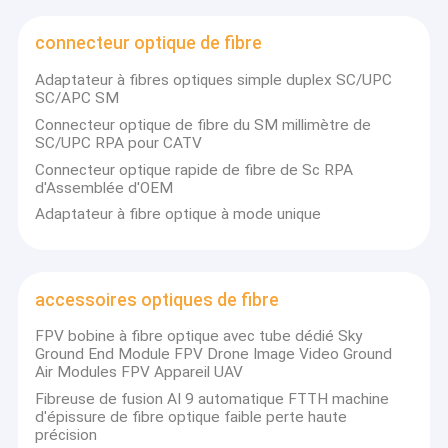
accessoires optiques de fibre
connecteur optique de fibre
Câble fibre optique hybride
Adaptateur à fibres optiques simple duplex SC/UPC
Cable à fibre optique blindé
SC/APC SM
Connecteur optique de fibre du SM millimètre de
SC/UPC RPA pour CATV
Connecteur optique rapide de fibre de Sc RPA
d'Assemblée d'OEM
Adaptateur à fibre optique à mode unique
accessoires optiques de fibre
FPV bobine à fibre optique avec tube dédié Sky
Ground End Module FPV Drone Image Video Ground
Air Modules FPV Appareil UAV
Fibreuse de fusion AI 9 automatique FTTH machine
d'épissure de fibre optique faible perte haute
précision