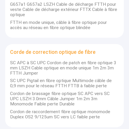
Câble optique extérieur de fibre
G657a1 G657a2 LSZH Cable de décharge FTTH pour
veste Cable de décharge extérieur FTTX Cable à fibre
optique
câble optique aérien de fibre
FTTH en mode unique, câble à fibre optique pour
accès au réseau en fibre optique blindée
Câble optique de fibre de conduit
câble optique souterrain de fibre
Corde de correction optique de fibre
Câble optique de fibre du schéma 8
SC APC à SC UPC Cordon de patch en fibre optique 3
câble optique de fibre d'opgw
mm LSZH Cable optique en mode unique 1m 2m 3m
FTTH Jumper
Câble optique d'intérieur de fibre
SC UPC Pigtail en fibre optique Multimode câble de
0,9 mm pour le réseau FTTH FTTB à faible perte
Câble d'interface optique de fibre de FTTH
Cordon de brassage fibre optique SC APC vers SC
UPC LSZH 3.0mm Câble Jumper 1m 2m 3m
Monomode Faible perte Durable
Corde de correction optique de fibre
Cordon de raccordement fibre optique monomode
Duplex OS2 9/125um SC vers LC faible perte
connecteur optique de fibre