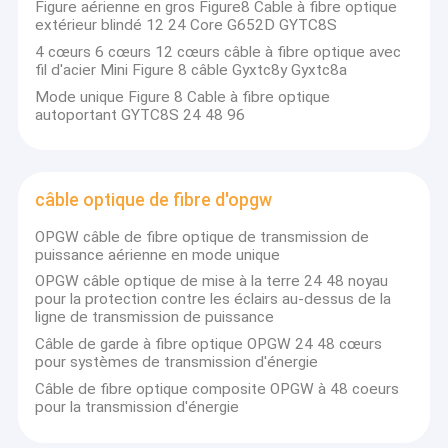
Figure aérienne en gros Figure8 Cable à fibre optique
extérieur blindé 12 24 Core G652D GYTC8S
4 cœurs 6 cœurs 12 cœurs câble à fibre optique avec
fil d'acier Mini Figure 8 câble Gyxtc8y Gyxtc8a
Mode unique Figure 8 Cable à fibre optique
autoportant GYTC8S 24 48 96
câble optique de fibre d'opgw
OPGW câble de fibre optique de transmission de
puissance aérienne en mode unique
OPGW câble optique de mise à la terre 24 48 noyau
pour la protection contre les éclairs au-dessus de la
ligne de transmission de puissance
Maison
Câble de garde à fibre optique OPGW 24 48 cœurs
Guangzhou jiqian fiber optic cable Co., Ltd (Guangzhou haiso
pour systèmes de transmission d'énergie
Produits
fiber optic cable co.,ltd) est un fabricant de câbles à fibres
Câble de fibre optique composite OPGW à 48 coeurs
optiques qui a débuté en 2011 et est situé dans la ville de
pour la transmission d'énergie
Guangzhou, et fournit une conception professionnelle de
Vidéos
câbles à fibres optiques et un service après-vente pour le