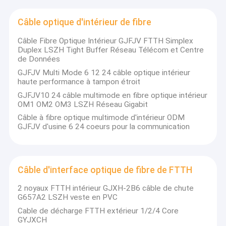
monde entier.
Spectacle de réalité virtuelle
Notre équipe est pleine de spiritualité et de vitalité, avec du
Câble optique d'intérieur de fibre
sang et de l'âme !! Pour le client comme pour le collègue, le
À propos de nous
service client est primordial !!
Câble Fibre Optique Intérieur GJFJV FTTH Simplex
Toutes nos rencontres sont des liens sincères, cœur à cœur !
Duplex LSZH Tight Buffer Réseau Télécom et Centre
Visite de l'usine
Notre avantage, avec une histoire de plus de 10 ans, 5 ans
de Données
d'expérience à l'exportation, expédition vers plus de 30 pays,
GJFJV Multi Mode 6 12 24 câble optique intérieur
plus de 40 employés.
Contrôle qualité
haute performance à tampon étroit
Choisir JQ, c'est non seulement notre succès, mais aussi le
GJFJV10 24 câble multimode en fibre optique intérieur
vôtre !!!
Contactez-nous
OM1 OM2 OM3 LSZH Réseau Gigabit
Câble à fibre optique multimode d'intérieur ODM
Nouvelles
GJFJV d'usine 6 24 coeurs pour la communication
Les affaires
Demandez un devis
Câble d'interface optique de fibre de FTTH
2 noyaux FTTH intérieur GJXH-2B6 câble de chute
G657A2 LSZH veste en PVC
Câble optique de fibre d'ADSS
Cable de décharge FTTH extérieur 1/2/4 Core
GYJXCH