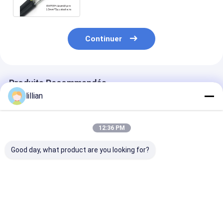
Gyxtc8a
Continuer
Produits Recommandés
lillian
12:36 PM
Good day, what product are you looking for?
Câble à fibre optique
Câble à fibre optique
Câble à fibre o
GYTC8S Figure 8 24
autoportant
autoportant a
48 cœurs monomode
GYTC8S en forme de
GYTC8S en fo
aérien autoportant
8 avec messager en
8, 24 48 cœurs
avec messager en
acier à 24 48 cœurs
communicatio
Meilleur prix
Meilleur prix
Meilleur p
acier
pour aérien
extérieure