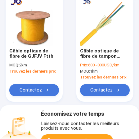
Câble optique de
Câble optique de
fibre de GJFJV Ftth
fibre de tampon
serré de la gaine
MOQ:
2km
Prix:
600~800USD/km
OD6.5mm de PVC
Trouvez les derniers prix
MOQ:
1km
Trouvez les derniers prix
Contactez
Contactez
Économisez votre temps
Laissez-nous contacter les meilleurs
produits avec vous.