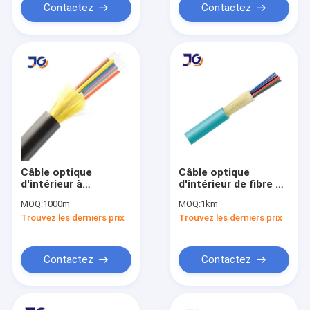
Contactez
Contactez
Câble optique
Câble optique
d'intérieur à
d'intérieur de fibre de
plusieurs modes de
GJFJV
MOQ:
1000m
MOQ:
1km
fonctionnement de
Trouvez les derniers prix
Trouvez les derniers prix
fibre de noyau d'OIN
GJFJV 12
Contactez
Contactez