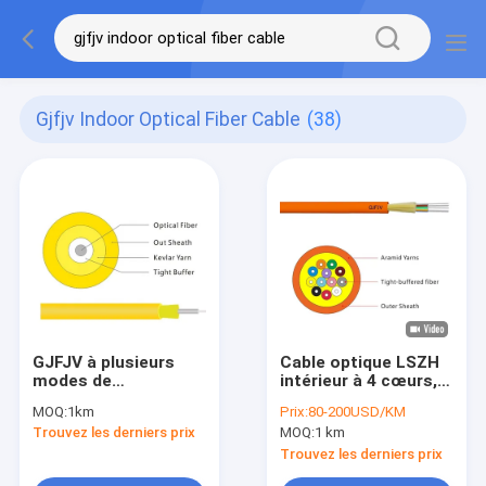
Gjfjv Indoor Optical Fiber Cable
(38)
GJFJV à plusieurs
Cable optique LSZH
modes de
intérieur à 4 cœurs, 6
fonctionnement 24
cœurs, 8 cœurs, 12
MOQ:
1km
Prix:
80-200USD/KM
câble de fibre
cœurs, 24 cœurs, 48
Trouvez les derniers prix
MOQ:
1 km
optique d'intérieur de
cœurs, mode unique
48 noyaux
Trouvez les derniers prix