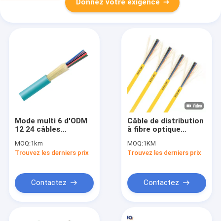
Donnez votre exigence
Mode multi 6 d'ODM
Câble de distribution
12 24 câbles
à fibre optique
optiques d'intérieur
d'intérieur GJFJV
MOQ:
1km
MOQ:
1KM
de fibre du noyau
monomode à fibres
Trouvez les derniers prix
Trouvez les derniers prix
GJFJV
multiples, tampon
serré
Contactez
Contactez