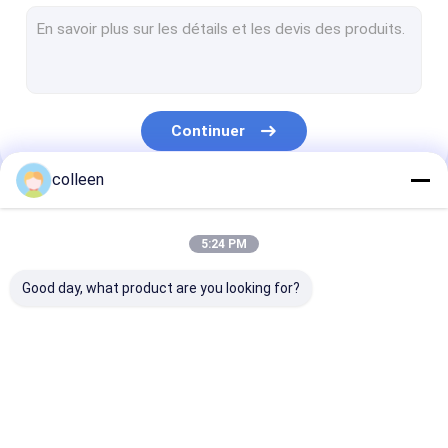
Câble optique extérieur de fibre
câble optique aérien de fibre
Câble optique de fibre de conduit
Continuer
câble optique souterrain de fibre
colleen
Câble optique de fibre du schéma 8
Nos Catégories
câble optique de fibre d'opgw
5:24 PM
Câble optique d'intérieur de fibre
Good day, what product are you looking for?
Câble d'interface optique de fibre de FTTH
Corde de correction optique de fibre
Câble optique de
Câble optique
câble optique 
connecteur optique de fibre
fibre d'ADSS
extérieur de fibre
de fibre