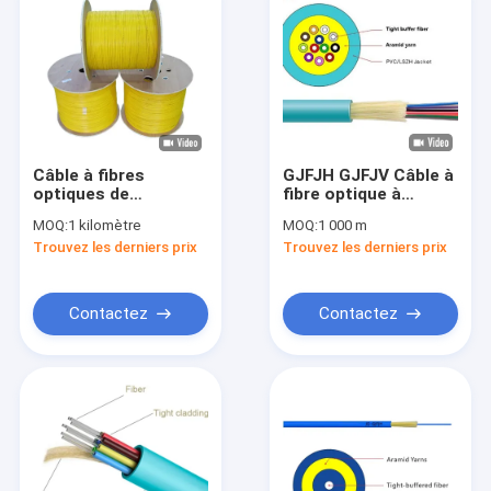
Câble à fibres
GJFJH GJFJV Câble à
optiques de
fibre optique à
distribution
tampon serré de
MOQ:
1 kilomètre
MOQ:
1 000 m
intérieure GJFJV,
distribution
Trouvez les derniers prix
Trouvez les derniers prix
fibres tamponnées
intérieure Fil de
serrées, haute
Kevlar 4/12 cœurs
performance
Contactez
Contactez
Maison
Produits
Vidéos