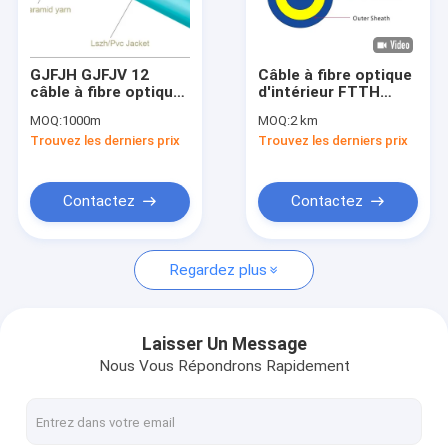
Spectacle de réalité virtuelle
À propos de nous
GJFJH GJFJV 12
Câble à fibre optique
câble à fibre optique
d'intérieur FTTH
Visite de l'usine
de distribution
GJFJV Simplex
MOQ:
1000m
MOQ:
2 km
intérieure LSZH
Duplex, cordon de
Trouvez les derniers prix
Trouvez les derniers prix
mode unique
raccordement à fibre
Contrôle qualité
optique LSZH
Contactez-nous
Contactez
Contactez
Nouvelles
Regardez plus
Les affaires
Demandez un devis
Laisser Un Message
Nous Vous Répondrons Rapidement
Câble optique de fibre d'ADSS