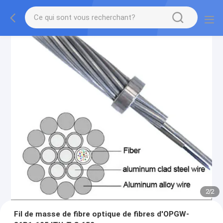
2
/
2
Fil de masse de fibre optique de fibres d'OPGW-