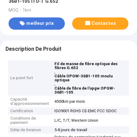
36B1-105 ITU-T G.652
MOQ：1km
meilleur prix
Contactez
Description De Produit
Fil de masse de fibre optique des
fibres G.652
,
Câble OPGW-36B1-105 moulu
Le point fort
optique
,
Câble de fibre de l'opgw OPGW-
36B1-105
Capacité
4500km par mois
d'approvisionnement
Certification
ISO9001 ROHS CE-EMC FCC SDOC
Conditions de
L/C, T/T, Western Union
paiement
Délai de livraison
5-8 jours de travail