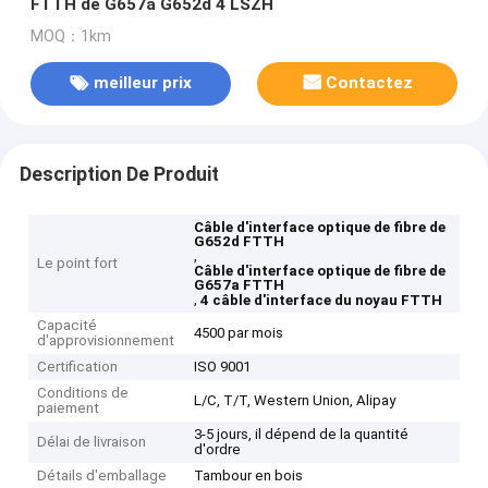
FTTH de G657a G652d 4 LSZH
MOQ：1km
meilleur prix
Contactez
Description De Produit
Câble d'interface optique de fibre de
G652d FTTH
,
Le point fort
Câble d'interface optique de fibre de
G657a FTTH
,
4 câble d'interface du noyau FTTH
Capacité
4500 par mois
d'approvisionnement
Certification
ISO 9001
Conditions de
L/C, T/T, Western Union, Alipay
paiement
3-5 jours, il dépend de la quantité
Délai de livraison
d'ordre
Détails d'emballage
Tambour en bois