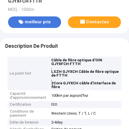
GJYXFCH FTTH
MOQ：1000m
meilleur prix
Contactez
Description De Produit
Câble de fibre optique d'OIN
GJYXFCH FTTH
,
LSZH GJYXCH Câble de fibre optique
Le point fort
de FTTH
,
2Core GJYXCH câble d'interface de
fibre
Capacité
100km par aujourd'hui
d'approvisionnement
Certification
ISO
Conditions de
Western Union, T / T, L / C
paiement
Délai de livraison
2-4day