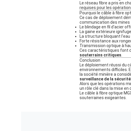
Le réseau fibre a pris en c
requises pour les opératio
Pourquoi le câble à fibre o
Ce cas de déploiement dém
communication des mines s
Le blindage en fil d'acier 
La gaine extérieure ignifug
La structure bloquant l'ea
Forte résistance aux rongeu
Transmission optique à hau
Ces caractéristiques font 
souterrains critiques
.
Conclusion
Le déploiement réussi du câ
environnements difficiles. 
la société minière a consi
surveillance de la sécurité
Alors que les opérations mi
un rôle clé dans la mise en
Le câble à fibre optique MG
souterraines exigeantes.