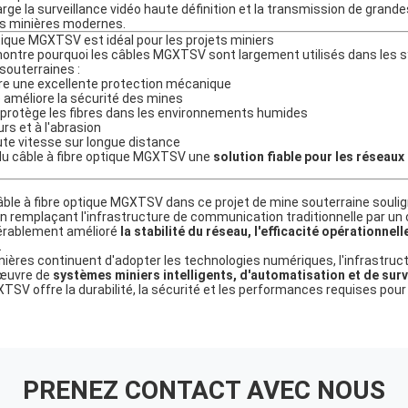
harge la surveillance vidéo haute définition et la transmission de gran
ns minières modernes.
ptique MGXTSV est idéal pour les projets miniers
ontre pourquoi les câbles MGXTSV sont largement utilisés dans les
outerraines :
offre une excellente protection mécanique
e améliore la sécurité des mines
u protège les fibres dans les environnements humides
rs et à l'abrasion
te vitesse sur longue distance
du câble à fibre optique MGXTSV une
solution fiable pour les réseau
ble à fibre optique MGXTSV dans ce projet de mine souterraine soulig
En remplaçant l'infrastructure de communication traditionnelle par un c
dérablement amélioré
la stabilité du réseau, l'efficacité opérationnell
.
nières continuent d'adopter les technologies numériques, l'infrastruct
 œuvre de
systèmes miniers intelligents, d'automatisation et de surv
XTSV offre la durabilité, la sécurité et les performances requises pour
PRENEZ CONTACT AVEC NOUS