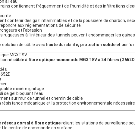
on à l'eau
ains contiennent fréquemment de l'humidité et des infiltrations d'ea
curité
nt contenir des gaz inflammables et de la poussière de charbon, néc
répondre aux réglementations de sécurité.
ongeurs et l'abrasion
es rugueuses à l'intérieur des tunnels peuvent endommager les gaines
e solution de câble avec
haute durabilité, protection solide et perf
optique MGXTSV
ctionné
câble à fibre optique monomode MGXTSV à 24 fibres (G652D
clés
G652D
s
cier
qualité minière ignifuge
i de gel bloquant l'eau
iement sur mur de tunnel et chemin de câble
la résistance mécanique et la protection environnementale nécessaire
un
réseau dorsal à fibre optique
reliant les stations de surveillance sou
et le centre de commande en surface.