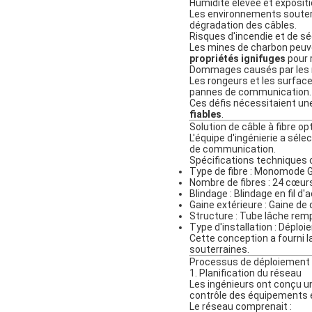
Humidité élevée et expositi
Les environnements souterr
dégradation des câbles.
Risques d'incendie et de sé
Les mines de charbon peuve
propriétés ignifuges
pour 
Dommages causés par les r
Les rongeurs et les surfac
pannes de communication.
Ces défis nécessitaient un
fiables
.
Solution de câble à fibre 
L'équipe d'ingénierie a séle
de communication.
Spécifications techniques 
Type de fibre : Monomode 
Nombre de fibres : 24 cœur
Blindage : Blindage en fil d'a
Gaine extérieure : Gaine de 
Structure : Tube lâche rempl
Type d'installation : Déplo
Cette conception a fourni 
souterraines.
Processus de déploiement
1. Planification du réseau
Les ingénieurs ont conçu 
contrôle des équipements 
Le réseau comprenait :