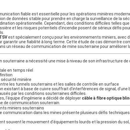
unication fiable est essentielle pour les opérations minières modern
on de données stable pour prendre en charge la surveillance de la séc
ination opérationnelle. Cependant, des conditions difficiles telles que 
sière et les risques potentiels d'incendie posent de sérieux défis pou
ls.
XTSV
est spécialement conçu pour les environnements miniers, avec d
pour garantir une fiabilité à long terme. Cette étude de cas démontre
ns un réseau de communication de mine souterraine pour améliorer la s
 souterraine a nécessité une mise à niveau de son infrastructure d
ale en temps réel
inition
 sécurité minière
re les tunnels souterrains et les salles de contrôle en surface
existant à base de cuivre souffrait d'interférences de signal, d'une
és par les conditions souterraines difficiles.
, l'équipe d'ingénierie a décidé de déployer
câble à fibre optique b
e de communication souterrain.
nts miniers souterrains
e communication dans les mines présente plusieurs défis techniques 
e
ent souvent le mouvement d'équipements lourds et la pression du so