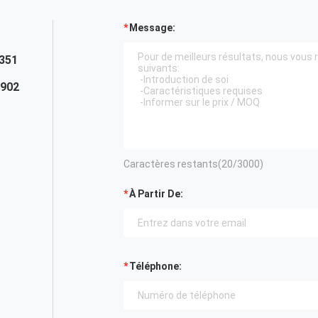
Message:
351
0902
Caractères restants(
20
/3000)
À Partir De:
Téléphone: