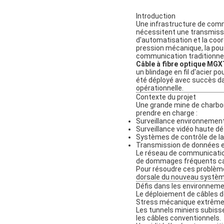
Introduction
Une infrastructure de comm
nécessitent une transmissi
d'automatisation et la coord
pression mécanique, la pous
communication traditionne
Câble à fibre optique MG
un blindage en fil d'acier 
été déployé avec succès da
opérationnelle.
Contexte du projet
Une grande mine de charbon
prendre en charge :
Surveillance environnement
Surveillance vidéo haute déf
Systèmes de contrôle de la
Transmission de données ent
Le réseau de communication 
de dommages fréquents caus
Pour résoudre ces problèmes
dorsale du nouveau systèm
Défis dans les environneme
Le déploiement de câbles d
Stress mécanique extrêm
Les tunnels miniers subiss
les câbles conventionnels.