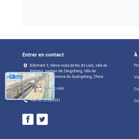
Entrer en contact
À
Bâtiment 3, 9ème route de No.43 Lixin, ville de
Pro
Xintang, secteur de Zengcheng, ville de
Guangzhou, province du Guangdong, Chine
Vis
jiqian@gzjqofc.com
Con
+8618122383351
Co