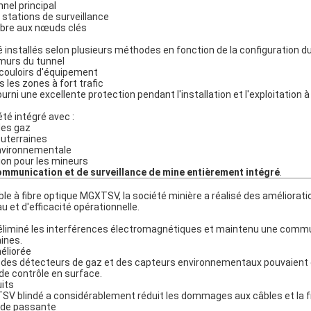
nnel principal
stations de surveillance
fibre aux nœuds clés
nstallés selon plusieurs méthodes en fonction de la configuration du 
s murs du tunnel
couloirs d'équipement
 les zones à fort trafic
fourni une excellente protection pendant l'installation et l'exploitation 
été intégré avec :
des gaz
outerraines
environnementale
on pour les mineurs
ommunication et de surveillance de mine entièrement intégré
.
le à fibre optique MGXTSV, la société minière a réalisé des amélioratio
au et d'efficacité opérationnelle.
a éliminé les interférences électromagnétiques et maintenu une commu
ines.
éliorée
 des détecteurs de gaz et des capteurs environnementaux pouvaient
e contrôle en surface.
its
TSV blindé a considérablement réduit les dommages aux câbles et la
nde passante