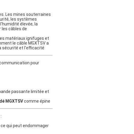
es. Les mines souterraines
urité, les systèmes
l'humidité élevée, la
r les câbles de
es matériaux ignifuges et
 comment le câble MGXTSV a
écurité et l'efficacité
e communication pour
 bande passante limitée et
lindé MGXTSV
comme épine
:
l, ce qui peut endommager