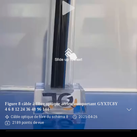
Figure 8 câble à fibre optique aérien autoportant GYXTC8Y
4 6 8 12 24 36 48 96 144
Câble optique de fibre du schéma 8
2025-04-26
2189 points de vue