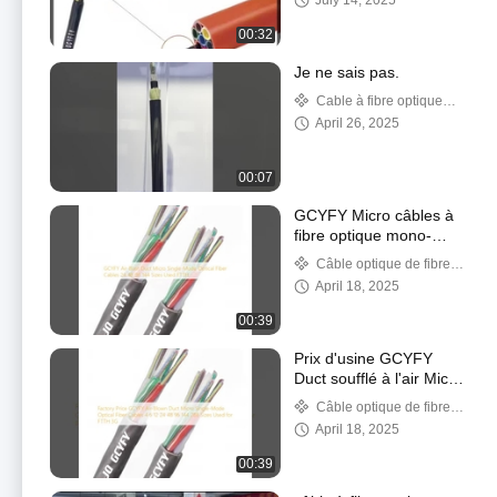
July 14, 2025
24 48 96 âmes
Extérieur Non-
00:32
métallique à torons
Je ne sais pas.
Cable à fibre optique
souterrain
April 26, 2025
00:07
GCYFY Micro câbles à
fibre optique mono-
mode à conduit à
Câble optique de fibre
souffle d'air 24 48 96
de conduit
April 18, 2025
144 Tailles utilisées
FTTH
00:39
Prix d'usine GCYFY
Duct soufflé à l'air Micro
câbles à fibre optique
Câble optique de fibre
monomode 4 6 12 24
de conduit
April 18, 2025
48 96 144 288 Tailles
utilisées pour FTTH 3G
00:39