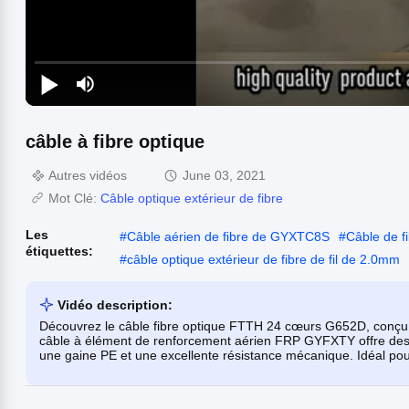
câble à fibre optique
Autres vidéos
June 03, 2021
Mot Clé:
Câble optique extérieur de fibre
Les
#
Câble aérien de fibre de GYXTC8S
#
Câble de 
étiquettes:
#
câble optique extérieur de fibre de fil de 2.0mm
Vidéo description:
Découvrez le câble fibre optique FTTH 24 cœurs G652D, conçu p
câble à élément de renforcement aérien FRP GYFXTY offre de
une gaine PE et une excellente résistance mécanique. Idéal pour 