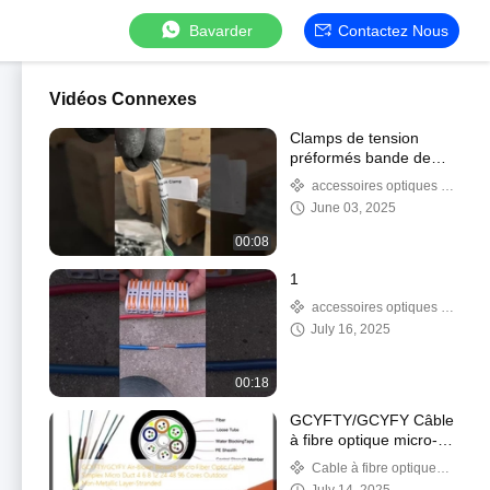
Bavarder
Contactez Nous
Vidéos Connexes
Clamps de tension
préformés bande de
type ADSS accessoires
accessoires optiques de
de câbles
fibre
June 03, 2025
00:08
1
accessoires optiques de
fibre
July 16, 2025
00:18
GCYFTY/GCYFY Câble
à fibre optique micro-
soufflé à air Simplex
Cable à fibre optique
Micro-conduit 4 6 8 12
extérieur